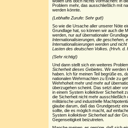
wollen uns doch nichts vormachen: in die
Problem mehr, das ausschließlich mit nat
werden könnte.
(Lebhafte Zurufe: Sehr gut!)
So wie die Ursache aller unserer Nöte ei
Grundlage hat, so können wir auch die Mi
werden, nur auf übernationaler Grundlag
Internationalisierungen, die geschehen, 
Internationalisierungen werden und nicht
Lasten des deutschen Volkes. (Hrvh. d. 
(Sehr richtig!)
Und dann stellt sich ein weiteres Probl
Sicherheit dieses Gebietes
. Wir werden
haben. Ich für meinen Teil begrüße es, da
nationalen Wehrmachten zu Ende zu geh
Wehrhoheit mehr und mehr auf übernatio
überzugehen scheint. Das setzt aber vor
in einem System kollektiver Sicherheit
die Sicherheit nicht mehr ausschließlich
militärische und industrielle Machtpotentia
glaube darum, daß das Grundgesetz ein
sollte, die es möglich macht, auf einfa
System
kollektiver Sicherheit
auf der Gr
Gegenseitigkeit beizutreten.
Manche meinen, es genüge, daß sich ein