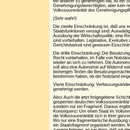
ein anderer zu genehmigen hat, ist ein St
Genehmigungsberechtigten, aber kein re
Volkssouveränität des Genehmigungspfli
(Sehr wahr!)
Die zweite Einschränkung ist, daß uns 
Staatsfunktionen versagt sind: Auswärti
Ausübung der Wirtschaftspolitik; eine R
sind vorbehalten. Legislative, Exekutive
Gerichtsbarkeit sind gewissen Einschrä
Die dritte Einschränkung: Die Besatzun
Recht vorbehalten, im Falle von Notstän
wieder an sich zu nehmen. Die Autonomie
soll also eine Autonomie auf Widerruf se
bisherigen Texten die Besatzungsmächte 
bestimmen haben, ob der Notstand eingetr
Vierte Einschränkung: Verfassungsänd
genehmigt werden.
Also: Auch die jetzt freigegebene Schicht
gesperrten deutschen Volkssouveränität 
sondern nur ein Fragment. Daraus ergibt
Konsequenz: Um einen Staat im Vollsinn
die Volkssouveränität sich in ihrer ganz
Wo nur eine fragmentarische Ausübung m
ein
Staatsfragment
organisiert werden. M
zuwege bringen, es sei denn, daß wir 