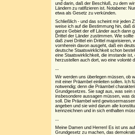
und darin, daß der Beschluß, zu dem w
Ländern zu ratifizieren ist. Notabene: Nur 
etwa als Gesetz zu verkünden.
Schließlich - und das scheint mir jeden 
weise ich auf die Bestimmung hin, daß 
ganze Gebiet der elf Länder auch dann g
Drittel der Länder zustimmen. Wie sollte
daß zwei Drittel ein Drittel majorisieren
vornherein davon ausgeht, daß ein deuts
deutsche Staatswirklichkeit schon besteht
eine Staatswirklichkeit, die imstande ist,
herzustellen auch dort, wo eine volonté 
...
Wir werden uns überlegen müssen, ob w
mit einer Präambel einleiten sollen. Ich fü
notwendig; denn die Präambel charakter
Grundgesetzes. Sie sagt aus, was sein so
insbesondere aussagen müssen, was da
soll. Die Präambel wird gewissermassen
angeben und sie wird darum alle konstit
kennzeichnen und in sich enthalten müs
...
Meine Damen und Herren! Es ist uns au
Grundgesetz zu machen, das demokratis