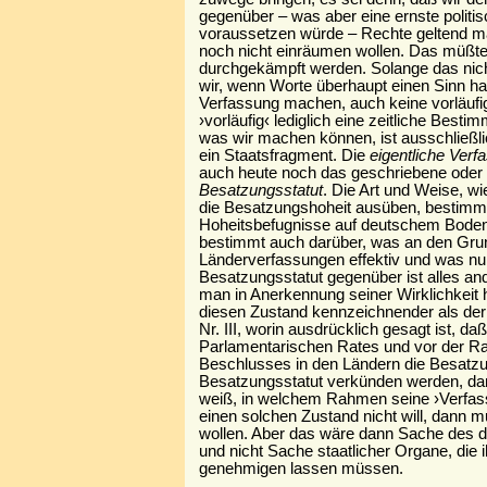
gegenüber – was aber eine ernste politi
voraussetzen würde – Rechte geltend ma
noch nicht einräumen wollen. Das müßt
durchgekämpft werden. Solange das nic
wir, wenn Worte überhaupt einen Sinn ha
Verfassung machen, auch keine vorläuf
›vorläufig‹ lediglich eine zeitliche Best
was wir machen können, ist ausschließl
ein Staatsfragment. Die
eigentliche
Verf
auch heute noch das geschriebene oder
Besatzungsstatut
. Die Art und Weise, 
die Besatzungshoheit ausüben, bestimmt
Hoheitsbefugnisse auf deutschem Boden v
bestimmt auch darüber, was an den Gru
Länderverfassungen effektiv und was nur
Besatzungsstatut gegenüber ist alles an
man in Anerkennung seiner Wirklichkeit ha
diesen Zustand kennzeichnender als de
Nr. III, worin ausdrücklich gesagt ist, 
Parlamentarischen Rates und vor der Rat
Beschlusses in den Ländern die Besat
Besatzungsstatut verkünden werden, da
weiß, in welchem Rahmen seine ›Verfas
einen solchen Zustand nicht will, dann
wollen. Aber das wäre dann Sache des d
und nicht Sache staatlicher Organe, die i
genehmigen lassen müssen.