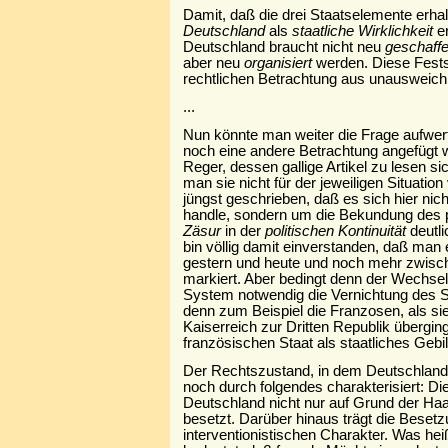
Damit, daß die drei Staatselemente erhalt
Deutschland
als
staatliche Wirklichkeit
er
Deutschland braucht nicht neu
geschaff
aber neu
organisiert
werden. Diese Festst
rechtlichen Betrachtung aus unausweichl
...
Nun könnte man weiter die Frage aufwerfen
noch eine andere Betrachtung angefügt 
Reger, dessen gallige Artikel zu lesen s
man sie nicht für der jeweiligen Situation 
jüngst geschrieben, daß es sich hier nic
handle, sondern um die Bekundung des po
Zäsur
in der
politischen Kontinuität
deutli
bin völlig damit einverstanden, daß man
gestern und heute und noch mehr zwisc
markiert. Aber bedingt denn der Wechsel 
System notwendig die Vernichtung des
denn zum Beispiel die Franzosen, als s
Kaiserreich zur Dritten Republik übergin
französischen Staat als staatliches Gebi
Der Rechtszustand, in dem Deutschland s
noch durch folgendes charakterisiert: Die 
Deutschland nicht nur auf Grund der Ha
besetzt. Darüber hinaus trägt die Beset
interventionistischen Charakter. Was he