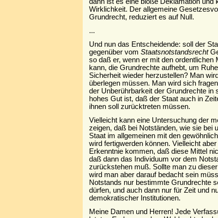
dann ist es eine bloße Deklamation und k
Wirklichkeit. Der allgemeine Gesetzesvo
Grundrecht, reduziert es auf Null.
...
Und nun das Entscheidende: soll der St
gegenüber vom
Staatsnotstandsrecht
Ge
so daß er, wenn er mit den ordentlichen M
kann, die Grundrechte aufhebt, um Ruh
Sicherheit wieder herzustellen? Man wir
überlegen müssen. Man wird sich frage
der Unberührbarkeit der Grundrechte in s
hohes Gut ist, daß der Staat auch in Zei
ihnen soll zurücktreten müssen.
Vielleicht kann eine Untersuchung der m
zeigen, daß bei Notständen, wie sie bei 
Staat im allgemeinen mit den gewöhnliche
wird fertigwerden können. Vielleicht abe
Erkenntnie kommen, daß diese Mittel ni
daß dann das Individuum vor dem Notst
zurückstehen muß. Sollte man zu dies
wird man aber darauf bedacht sein müss
Notstands nur bestimmte Grundrechte s
dürfen, und auch dann nur für Zeit und nu
demokratischer Institutionen.
Meine Damen und Herren! Jede Verfassu