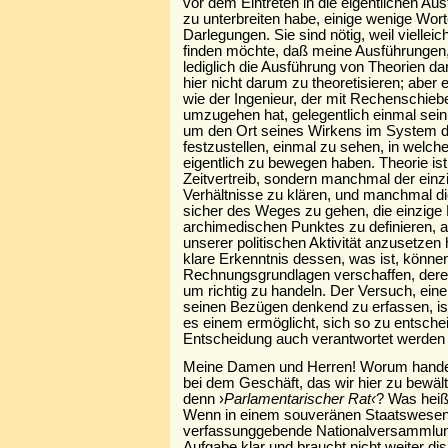
vor dem Eintreten in die eigentlichen Aus
zu unterbreiten habe, einige wenige Wor
Darlegungen. Sie sind nötig, weil vielleich
finden möchte, daß meine Ausführungen
lediglich die Ausführung von Theorien dar
hier nicht darum zu theoretisieren; aber 
wie der Ingenieur, der mit Rechenschieb
umzugehen hat, gelegentlich einmal sein
um den Ort seines Wirkens im System 
festzustellen, einmal zu sehen, in welc
eigentlich zu bewegen haben. Theorie ist
Zeitvertreib, sondern manchmal der ein
Verhältnisse zu klären, und manchmal di
sicher des Weges zu gehen, die einzige 
archimedischen Punktes zu definieren, 
unserer politischen Aktivität anzusetzen
klare Erkenntnis dessen, was ist, können
Rechnungsgrundlagen verschaffen, dere
um richtig zu handeln. Der Versuch, eine
seinen Bezügen denkend zu erfassen, ist
es einem ermöglicht, sich so zu entsche
Entscheidung auch verantwortet werden
Meine Damen und Herren! Worum handelt
bei dem Geschäft, das wir hier zu bewäl
denn ›
Parlamentarischer Rat‹
? Was heiß
Wenn in einem souveränen Staatswesen
verfassunggebende Nationalversammlung 
Aufgabe klar und braucht nicht weiter dis