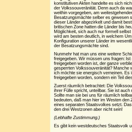
konstitutiven Akten handelte es sich nic
der Volkssouveränität. Denn auch da wa
weithin vorgegeben, am weitestgehenden
Besatzungsmächte selber es gewesen sin
dieser Länder abgezirkelt und damit bes
britischen Zone hatten die Länder bis he
Möglichkeit, sich auch nur formell selbst
wird am besten deutlich, in welchem Um
Konfiguration unserer Länder im wesentl
der Besatzungsmächte sind.
Nunmehr hat man uns eine weitere Schic
freigegeben. Wir müssen uns fragen: Is
freigegeben worden ist, der ganze verbli
gesperrten Volkssouveränität? Manche w
ich möchte sie energisch verneinen. Es i
freigegeben worden, sondern ein Teil di
Zuerst räumlich betrachtet: Die Volkssou
ihrer Fülle spricht, unteilbar. Sie ist auch 
Sollte man sie bei uns für räumlich teilb
bedeuten, daß man hier im Westen den 
eines separaten Staatsvolkes setzt. Das 
den drei Westzonen aber nicht sein!
(Lebhafte Zustimmung.)
Es gibt kein westdeutsches Staatsvolk u