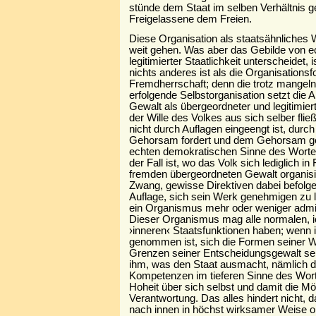
stünde dem Staat im selben Verhältnis 
Freigelassene dem Freien.
Diese Organisation als staatsähnliches 
weit gehen. Was aber das Gebilde von e
legitimierter Staatlichkeit unterscheidet,
nichts anderes ist als die Organisationsf
Fremdherrschaft; denn die trotz mangelnd
erfolgende Selbstorganisation setzt die
Gewalt als übergeordneter und legitimie
der Wille des Volkes aus sich selber fließ
nicht durch Auflagen eingeengt ist, durch
Gehorsam fordert und dem Gehorsam gele
echten demokratischen Sinne des Worte
der Fall ist, wo das Volk sich lediglich i
fremden übergeordneten Gewalt organisi
Zwang, gewisse Direktiven dabei befolg
Auflage, sich sein Werk genehmigen zu la
ein Organismus mehr oder weniger admi
Dieser Organismus mag alle normalen, 
›inneren‹ Staatsfunktionen haben; wenn 
genommen ist, sich die Formen seiner W
Grenzen seiner Entscheidungsgewalt sel
ihm, was den Staat ausmacht, nämlich 
Kompetenzen im tieferen Sinne des Worte
Hoheit über sich selbst und damit die Mög
Verantwortung. Das alles hindert nicht,
nach innen in höchst wirksamer Weise ob