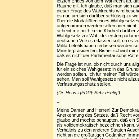
letzten Endes von dem Wahlrecht ab, d
Raume gilt. Ich glaube, daß man sich a
dieser Frage des Wahlrechts wird besch
es nur, um sich darüber schlüssig zu 
über die Modalitäten eines Wahlgesetze
aufgenommen werden sollen oder nicht. 
scheint mir noch keine Klarheit darüber
Wahlgesetz zur Wahl der ersten parlame
deutschen Volkes erlassen soll, ob es v
Militärbefehlshabern erlassen werden so
Ministerpräsidenten. Bisher scheint mir 
daß es nicht der Parlamentarische Rat er
Die Frage ist nun, ob nicht durch uns 
für ein solches Wahlgesetz in das Gru
werden sollten. Ich für meinen Teil würde
sehen. Man soll Wahlgesetze nicht allzu
Verfassungsschutz stellen.
(Dr. Heuss [FDP]: Sehr richtig!)
...
Meine Damen und Herren! Zur Demokratie
Anerkennung des Satzes, daß Recht vor
glaube und möchte behaupten, daß ein S
als volldemokratisch bezeichnen kann, 
Verhältnis zu den anderen Staaten Ausdru
nicht an die großartigen Gedanken Imma