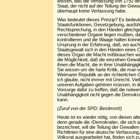
wissen, daß die Verfassung von 1792 den
Staat, der nicht auf der Teilung der Gewal
überhaupt keine Verfassung habe.
Was bedeutet dieses Prinzip? Es bedeute
Staatsfunktionen, Gesetzgebung, ausfü
Rechtsprechung, in den Händen gleichgeo
verschiedener Organe liegen mußten, dam
kontrollieren und die Waage halten könne
Ursprung in der Erfahrung, daß, wo auc
Staatsgewalt sich in den Händen eines O
dieses Organ die Macht mißbrauchen wird
die Möglichkeit, daß die einzelnen Gewa
ihnen die Macht, die in ihrer Unabhängigk
Sie wissen um die harte Kritik, die man 
Weimarer Republik an der richterlichen G
ich glaube, nicht immer mit Unrecht. Viel
unseren Aufgaben gehören müssen, in 
Vorsorge dafür zu treffen, daß die notwen
Unabhängigkeit nicht gegen die Demokr
kann.
(Zuruf von der SPD: Bestimmt!)
Heute ist es wieder nötig, von diesen al
denn gerade die ›Demokratie‹, die sich a
bezeichnet, will die Teilung der Gewalten
Richtlinien für eine deutsche Verfassung
Volksrat ausgearbeitet hat, finden sich 