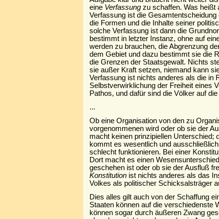
eine
Verfassung
zu schaffen. Was heißt 
Verfassung ist die Gesamtentscheidung e
die Formen und die Inhalte seiner politis
solche Verfassung ist dann die Grundno
bestimmt in letzter Instanz, ohne auf ein
werden zu brauchen, die Abgrenzung der
dem Gebiet und dazu bestimmt sie die R
die Grenzen der Staatsgewalt. Nichts st
sie außer Kraft setzen, niemand kann sie
Verfassung ist nichts anderes als die i
Selbstverwirklichung der Freiheit eines Vo
Pathos, und dafür sind die Völker auf di
...
Ob eine Organisation von den zu Organi
vorgenommenen wird oder ob sie der Aus
macht keinen prinzipiellen Unterschied;
kommt es wesentlich und ausschließlich 
schlecht funktionieren. Bei einer Konstitu
Dort macht es einen Wesensunterschied,
geschehen ist oder ob sie der Ausfluß fr
Konstitution
ist nichts anderes als das I
Volkes als politischer Schicksalsträger 
Dies alles gilt auch von der Schaffung ei
Staaten können auf die verschiedenste 
können sogar durch äußeren Zwang gesc