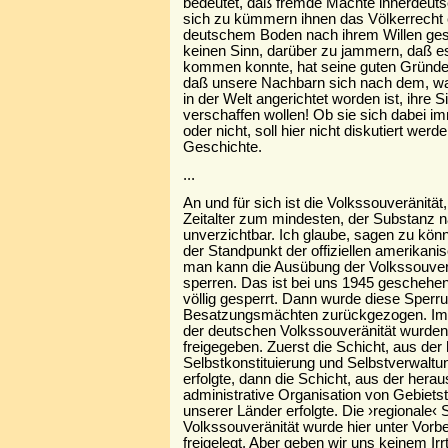
bedeutet, daß fremde Mächte innerdeuts
sich zu kümmern ihnen das Völkerrecht e
deutschem Boden nach ihrem Willen gest
keinen Sinn, darüber zu jammern, daß es
kommen konnte, hat seine guten Gründe
daß unsere Nachbarn sich nach dem, 
in der Welt angerichtet worden ist, ihre S
verschaffen wollen! Ob sie sich dabei im
oder nicht, soll hier nicht diskutiert werd
Geschichte.
...
An und für sich ist die Volkssouveränitä
Zeitalter zum mindesten, der Substanz 
unverzichtbar. Ich glaube, sagen zu kön
der Standpunkt der offiziellen amerikanis
man kann die Ausübung der Volkssouverä
sperren. Das ist bei uns 1945 geschehen
völlig gesperrt. Dann wurde diese Sper
Besatzungsmächten zurückgezogen. Imm
der deutschen Volkssouveränität wurden
freigegeben. Zuerst die Schicht, aus der
Selbstkonstituierung und Selbstverwalt
erfolgte, dann die Schicht, aus der herau
administrative Organisation von Gebietst
unserer Länder erfolgte. Die ›regionale‹
Volkssouveränität wurde hier unter Vor
freigelegt. Aber geben wir uns keinem Ir