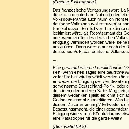
(Erneute Zustimmung.)
Das französische Verfassungswort: La Nat
die eine und unteilbare Nation bedeutet n
Volkssouveränität auch räumlich nicht te
deutsche Volk kann ›volkssouverän‹ hand
Partikel davon. Ein Teil von ihm könnte 
legitimiert wäre, als Repräsentant der 
oder wenn ein Teil des deutschen Volk
endgültig verhindert worden wäre, seine 
auszuüben. Dann wäre ja nur noch der Res
deutsches Volk, das deutsche Volkssouv
...
Eine
gesamtdeutsche konstitutionelle L
sein, wenn eines Tages eine
deutsche N
voller Freiheit wird gewählt werden könn
entweder die Einigung der vier Besatzu
gemeinsame Deutschland-Politik, oder e
der einen oder anderen Seite. Mag sein
diesem Gedanken spielt; es lohnt sich abe
Gedanken einmal zu meditieren. Was bed
diesem Zusammenhang? Entweder die Ve
Besatzungsmacht, die einer gesamtdeu
Einigung widerstrebt. Könnte daraus et
eine Katastrophe für die ganze Welt?
(Sehr wahr! links)