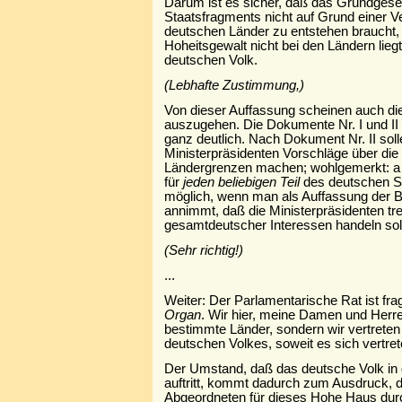
Darum ist es sicher, daß das Grundgese
Staatsfragments nicht auf Grund einer V
deutschen Länder zu entstehen braucht, 
Hoheitsgewalt nicht bei den Ländern lieg
deutschen Volk.
(Lebhafte Zustimmung,)
Von dieser Auffassung scheinen auch d
auszugehen. Die Dokumente Nr. I und II
ganz deutlich. Nach Dokument Nr. II sol
Ministerpräsidenten Vorschläge über di
Ländergrenzen machen; wohlgemerkt: a l
für
jeden beliebigen Teil
des deutschen St
möglich, wenn man als Auffassung der
annimmt, daß die Ministerpräsidenten t
gesamtdeutscher Interessen handeln sol
(Sehr richtig!)
...
Weiter: Der Parlamentarische Rat ist fra
Organ
. Wir hier, meine Damen und Herren
bestimmte Länder, sondern wir vertrete
deutschen Volkes, soweit es sich vertre
Der Umstand, daß das deutsche Volk in 
auftritt, kommt dadurch zum Ausdruck, 
Abgeordneten für dieses Hohe Haus durc