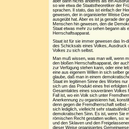
aber dann nichts anderes als ein Ausdru
so wie etwa die Staatstheoretiker der Fr
sprachen. Il stato, das ist einfach der H
gewesen, der in organisierter Weise Gew
ausgeübt hat. Aber es ist ja gerade der g
Menschen hin gewesen, den die Demokrat
Staat etwas mehr zu sehen begann als e
Herrschaftsapparat.
Staat ist für sie immer gewesen das In
des Schicksals eines Volkes, Ausdruck 
Volkes zu sich selbst.
Man muß wissen, was man will, wenn ma
den bloßen Herrschaftsapparat, der auc
zur Verfügung stehen kann, oder eine leb
eine aus eigenem Willen in sich selber g
glaube, daß man in einem demokratische
Staat im legitimen Sinne des Wortes nur
sich um das Produkt eines frei erfolgten 
Gesamtaktes eines souveränen Volkes h
Fall ist, wo ein Volk sich unter Fremdher
Anerkennung zu organisieren hat, konstitu
denn gegen die Fremdherrschaft selbst -
sich lediglich, vielleicht sehr staatsähnli
demokratischen Sinn. Es ist, wenn Sie m
römischen Recht gestatten wollen, so: w
und den Sklaven und den Freigelassenen
dieser Weise organisiertes Gemeinwesen