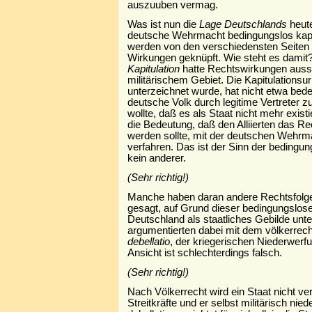
auszuuben vermag.
Was ist nun die
Lage Deutschlands
heute
deutsche Wehrmacht bedingungslos kapit
werden von den verschiedensten Seiten 
Wirkungen geknüpft. Wie steht es damit
Kapitulation
hatte Rechtswirkungen aussc
militärischem Gebiet. Die Kapitulationsu
unterzeichnet wurde, hat nicht etwa bed
deutsche Volk durch legitime Vertreter 
wollte, daß es als Staat nicht mehr existi
die Bedeutung, daß den Alliierten das Rec
werden sollte, mit der deutschen Wehr
verfahren. Das ist der Sinn der bedingun
kein anderer.
(Sehr richtig!)
Manche haben daran andere Rechtsfolge
gesagt, auf Grund dieser bedingungslosen
Deutschland als staatliches Gebilde unt
argumentierten dabei mit dem völkerrecht
debellatio
, der kriegerischen Niederwer
Ansicht ist schlechterdings falsch.
(Sehr richtig!)
Nach Völkerrecht wird ein Staat nicht ve
Streitkräfte und er selbst militärisch nie