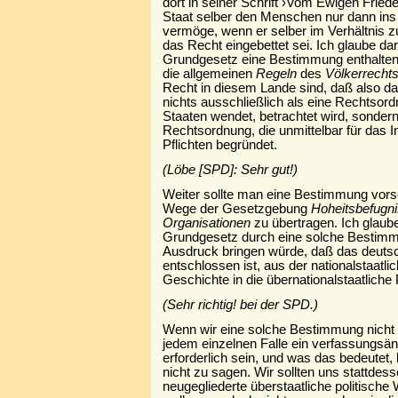
dort in seiner Schrift ›Vom Ewigen Friede
Staat selber den Menschen nur dann ins
vermöge, wenn er selber im Verhältnis z
das Recht eingebettet sei. Ich glaube d
Grundgesetz eine Bestimmung enthalten s
die allgemeinen
Regeln
des
Völkerrecht
Recht in diesem Lande sind, daß also d
nichts ausschließlich als eine Rechtsord
Staaten wendet, betrachtet wird, sondern
Rechtsordnung, die unmittelbar für das 
Pflichten begründet.
(Löbe [SPD]: Sehr gut!)
Weiter sollte man eine Bestimmung vorse
Wege der Gesetzgebung
Hoheitsbefugni
Organisationen
zu übertragen. Ich glaub
Grundgesetz durch eine solche Bestim
Ausdruck bringen würde, daß das deuts
entschlossen ist, aus der nationalstaatl
Geschichte in die übernationalstaatliche
(Sehr richtig! bei der SPD.)
Wenn wir eine solche Bestimmung nicht 
jedem einzelnen Falle ein verfassungs
erforderlich sein, und was das bedeutet,
nicht zu sagen. Wir sollten uns stattdess
neugegliederte überstaatliche politische 