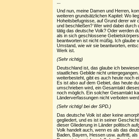
...
Und nun, meine Damen und Herren, ko
weiteren grundsätzlichen Kapitel: Wo lie
Hoheitsbefugnisse, auf Grund derer wir
und beschließen? Wer wird dabei durch u
tätig das deutsche Volk? Oder werden du
als in sich geschlossene Gebietskörper
beantworten ist nicht müßig. Ich glaube 
Umstand, wie wir sie beantworten, ents
Werk ist.
(Sehr richtig)
Deutschland ist, das glaube ich bewiese
staatliches Gebilde nicht untergegangen
weiterbesteht, gibt es auch heute noch e
Es ist also auf dem Gebiet, das heute d
umschrieben wird, ein Gesamtakt diese
noch möglich. Ein solcher Gesamtakt k
Länderverfassungen nicht verboten wer
(Sehr richtig! bei der SPD.)
Das deutsche Volk ist aber keine amorph
gegliedert, und es ist in seiner Geschich
dieser Gliederung in Länder politisch au
Volk handelt auch, wenn es als das deut
Baden, Bayern, Hessen usw. auftritt, a