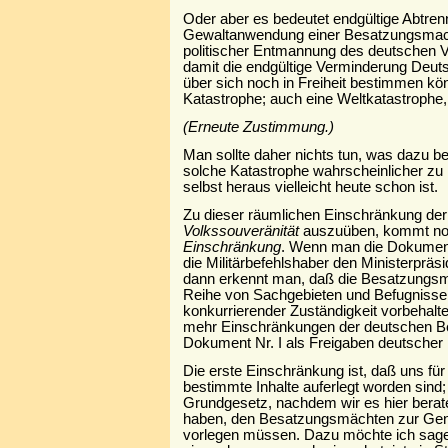
Oder aber es bedeutet endgültige Abtre
Gewaltanwendung einer Besatzungsmacht
politischer Entmannung des deutschen V
damit die endgültige Verminderung Deuts
über sich noch in Freiheit bestimmen kö
Katastrophe; auch eine Weltkatastrophe, 
(Erneute Zustimmung.)
Man sollte daher nichts tun, was dazu be
solche Katastrophe wahrscheinlicher zu 
selbst heraus vielleicht heute schon ist.
Zu dieser räumlichen Einschränkung der 
Volkssouveränität
auszuüben, kommt no
Einschränkung
. Wenn man die Dokumente N
die Militärbefehlshaber den Ministerprä
dann erkennt man, daß die Besatzungsm
Reihe von Sachgebieten und Befugnissen
konkurrierender Zuständigkeit vorbehalte
mehr Einschränkungen der deutschen Be
Dokument Nr. I als Freigaben deutscher
Die erste Einschränkung ist, daß uns fü
bestimmte Inhalte auferlegt worden sind;
Grundgesetz, nachdem wir es hier bera
haben, den Besatzungsmächten zur Ge
vorlegen müssen. Dazu möchte ich sage