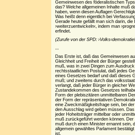
Gemeinwesen des föderalistischen Typs 
das? Welche allgemeinen Inhalte muß 
haben, wenn diesen Auflagen Gerechtigk
Was heißt denn eigentlich bei Verfassu
Gerade heute gefällt man sich darin, di
›weiterzuentwickeln‹, indem man ›progr
erfindet.
(Zurufe von der SPD: ›Volks‹demokratie!
...
Das Erste ist, daß das Gemeinwesen auf
Gleichheit und Freiheit der Bürger gestel
muß, was in zwei Dingen zum Ausdruck
rechtsstaatlichen Postulat, daß jedes Ge
eines Gesetzes bedarf und daß dieses Ge
muß; und zweitens durch das volksstaatl
verlangt, daß jeder Bürger in gleicher W
Zustandekommen des Gesetzes teilhabe
Form der plebiszitären unmittelbaren Dem
der Form der repräsentativen Demokratie
eine Zweckmäßigkeitsfrage sein, bei der
den Ausschlag wird geben müssen. Das 
jeder Hoheitsträger mittelbar oder unmitt
muß zurückgeführt werden können. Der
muß durch einen Minister ernannt sein, d
allgemein gewähltes Parlament bestätigt
ist.