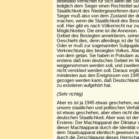
debellatio vernichtet für sich allein die Sta
lediglich dem Sieger einen Rechtstitel au
Staatlichkeit des Niedergeworfenen durc
Sieger muß also von dem Zustand der d
machen, wenn die Staatlichkeit des Besi
soll. Hier gibt es nach Völkerrecht nur z
Möglichkeiten. Die eine ist die Annexion
Gebiet des Besiegten annektieren, sein
Geschieht dies, denn allerdings ist die Sta
Oder er muß zur sogenannten Subjugatio
Verknechtung des besiegten Volkes. Aber
von dem getan. Sie haben in Potsdam aus
erstens daß kein deutsches Gebiet im 
weggenommen werden soll, und zweiten
nicht versklavt werden soll. Daraus ergi
mindesten aus den Ereignissen von 1945
gezogen werden kann, daß Deutschland a
zu existieren aufgehört hat.
(Sehr richtig)
Aber es ist ja 1945 etwas geschehen, wa
unsere staatlichen und politischen Verhäl
ist etwas geschehen, aber eben nicht di
deutschen Staatlichkeit. Aber was ist 
Erstens: Der Machtapparat der Diktatur
dieser Machtapparat durch die Identität v
dem Staatsapparat identisch gewesen ist
durch die Zerschlagung dieses Herrscha